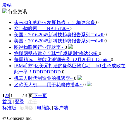
发帖
行业资讯
未来30年的科技发展趋势（I）
梅达尔多
0
窄带物联网——NB-IoT
李~
2
美国：2016-2045新科技趋势报告系列二
dwli
0
美国：2016-2045新科技趋势报告系列一
dwli
0
图说物联网行业现状
李~
0
物联网亟待建立全球“游戏规则”
梅达尔多
0
每周精选：智能化浪潮来袭（2月20日）
Gemini
0
IBM耗资2亿美元打造的庞然巨物启动，IoT生态成败在
此一举！
DDDDDDDD
0
机器人时代制造业的机遇
李~
0
迷你无人机——用于花粉传播
李~
0
1
2
3
/ 3 页
下一页
首页
|
登录
|
注册
标准版
|
触屏版
|
电脑版
|
客户端
© Comsenz Inc.