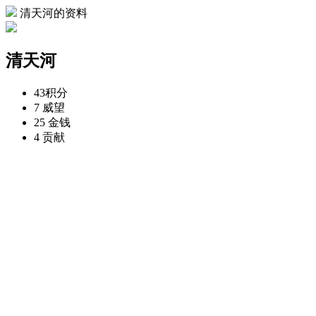
清天河的资料
清天河
43
积分
7
威望
25
金钱
4
贡献