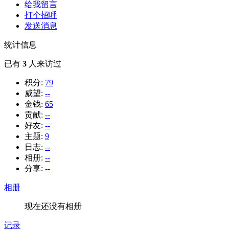
给我留言
打个招呼
发送消息
统计信息
已有
3
人来访过
积分:
79
威望:
--
金钱:
65
贡献:
--
好友:
--
主题:
9
日志:
--
相册:
--
分享:
--
相册
现在还没有相册
记录