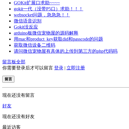
GOKit扩展口求助~~~~
gokit一代（没带P5口）求助！！！
websocket问题，急急急！！
微信语音识别
Gokit没反应
arduino板微信宠物屋的源码解释
用mac和product_key获取did和passcode的问题
获取微信设备二维码
请问微信宠物屋有具体的上传到第三方的php代码吗
留言板
全部
你需要登录后才可以留言
登录
|
立即注册
留言
现在还没有留言
好友
现在还没有好友
最近访客