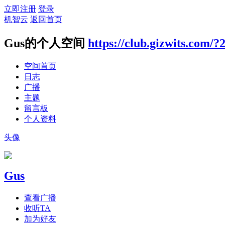
立即注册
登录
机智云
返回首页
Gus的个人空间
https://club.gizwits.com/?
空间首页
日志
广播
主题
留言板
个人资料
头像
Gus
查看广播
收听TA
加为好友