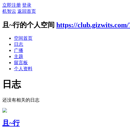
立即注册
登录
机智云
返回首页
且~行的个人空间
https://club.gizwits.com
空间首页
日志
广播
主题
留言板
个人资料
日志
还没有相关的日志
且~行