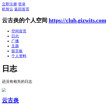
立即注册
登录
机智云
返回首页
云古炎的个人空间
https://club.gizwits.co
空间首页
日志
广播
主题
留言板
个人资料
日志
还没有相关的日志
云古炎