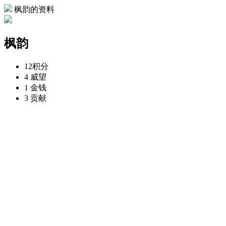
枫韵的资料
枫韵
12
积分
4
威望
1
金钱
3
贡献