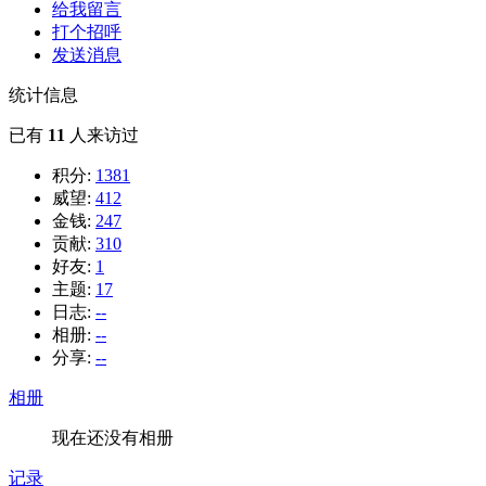
给我留言
打个招呼
发送消息
统计信息
已有
11
人来访过
积分:
1381
威望:
412
金钱:
247
贡献:
310
好友:
1
主题:
17
日志:
--
相册:
--
分享:
--
相册
现在还没有相册
记录