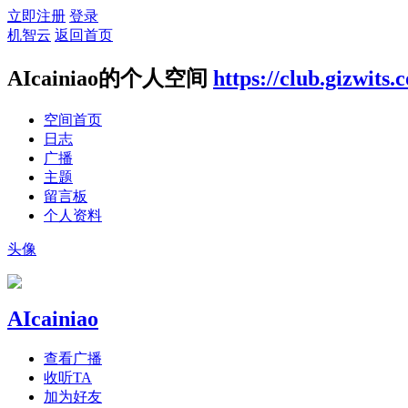
立即注册
登录
机智云
返回首页
AIcainiao的个人空间
https://club.gizwits
空间首页
日志
广播
主题
留言板
个人资料
头像
AIcainiao
查看广播
收听TA
加为好友