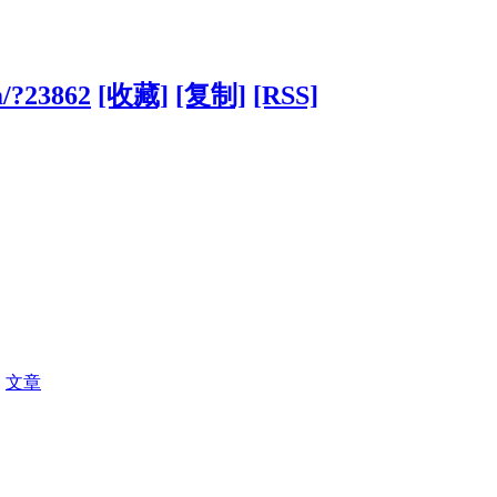
m/?23862
[收藏]
[复制]
[RSS]
|
文章