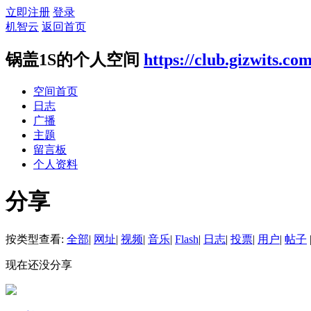
立即注册
登录
机智云
返回首页
锅盖1S的个人空间
https://club.gizwits.co
空间首页
日志
广播
主题
留言板
个人资料
分享
按类型查看:
全部
|
网址
|
视频
|
音乐
|
Flash
|
日志
|
投票
|
用户
|
帖子
现在还没分享