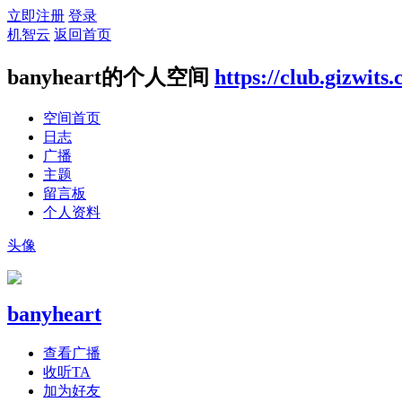
立即注册
登录
机智云
返回首页
banyheart的个人空间
https://club.gizwits
空间首页
日志
广播
主题
留言板
个人资料
头像
banyheart
查看广播
收听TA
加为好友