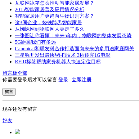
互联网冰箱怎么推动智能家居发展？
2015智能家居普及应用情况分析
智能家居用户更趋向生物识别方案？
这3间企业，烧钱跨界智能家居
从蜘蛛网到物联网人类走了多久
一张图让你看懂：未来5年内，物联网的整体发展态势
5G距离我们有多远
Canonical和联发科合作打造面向未来的多用途家庭网关
三星称开发出最快Wi-Fi技术 3秒传完1G电影
RFID标签帮助家务机器人快速定位目标
留言板
全部
你需要登录后才可以留言
登录
|
立即注册
留言
现在还没有留言
好友