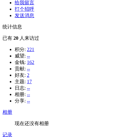
给我留言
打个招呼
发送消息
统计信息
已有
20
人来访过
积分:
221
威望:
--
金钱:
162
贡献:
--
好友:
2
主题:
17
日志:
--
相册:
--
分享:
--
相册
现在还没有相册
记录