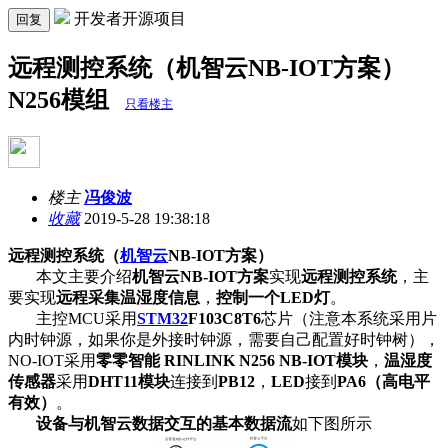
开发者开源项目
回复
远程测控系统（机智云NB-IOT方案）
N256模组
只看楼主
楼主
冯俊波
收藏
2019-5-28 19:38:18
远程测控系统（
机智云
NB-IOT方案）
本文主要介绍
机智云NB-IOT方案
实现
远程测控系统
，主
要实现
远程采集温湿度信息
，
控制一个LED灯
。
主控MCU采用
STM32
F103C8T6
芯片（注意本系统采用片
内时钟源，如果你是外接时钟源，需要自己配置好时钟树），
NO-IOT采用
零零智能 RINLINK N256 NB-IOT模块
，
温湿度
传感器
采用
DHT11模块
连接到
PB12
，
LED
接到
PA6（高电平
有效）
。
设备与机智云数据交互的基本数据流
如下图所示