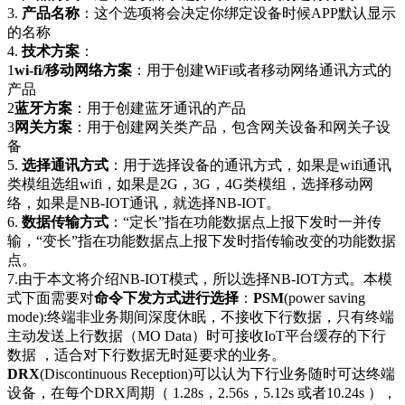
3.
产品名称
：这个选项将会决定你绑定设备时候APP默认显示
的名称
4.
技术方案
：
1
wi-fi/
移动网络方案
：用于创建WiFi或者移动网络通讯方式的
产品
2
蓝牙方案
：用于创建蓝牙通讯的产品
3
网关方案
：用于创建网关类产品，包含网关设备和网关子设
备
5.
选择通讯方式
：用于选择设备的通讯方式，如果是wifi通讯
类模组选组wifi，如果是2G，3G，4G类模组，选择移动网
络，如果是NB-IOT通讯，就选择NB-IOT。
6.
数据传输方式
：“定长”指在功能数据点上报下发时一并传
输，“变长”指在功能数据点上报下发时指传输改变的功能数据
点。
7.由于本文将介绍NB-IOT模式，所以选择NB-IOT方式。本模
式下面需要对
命令下发方式进行选择
：
PSM
(power saving
mode):终端非业务期间深度休眠，不接收下行数据，只有终端
主动发送上行数据（MO Data）时可接收IoT平台缓存的下行
数据 ，适合对下行数据无时延要求的业务。
DRX
(Discontinuous Reception)可以认为下行业务随时可达终端
设备，在每个DRX周期（ 1.28s，2.56s，5.12s 或者10.24s ），