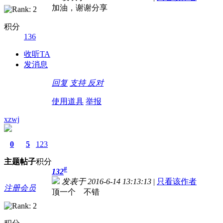
加油，谢谢分享
积分
136
收听TA
发消息
回复
支持
反对
使用道具
举报
xzwj
0
5
123
主题
帖子
积分
#
132
发表于 2016-6-14 13:13:13
|
只看该作者
注册会员
顶一个 不错