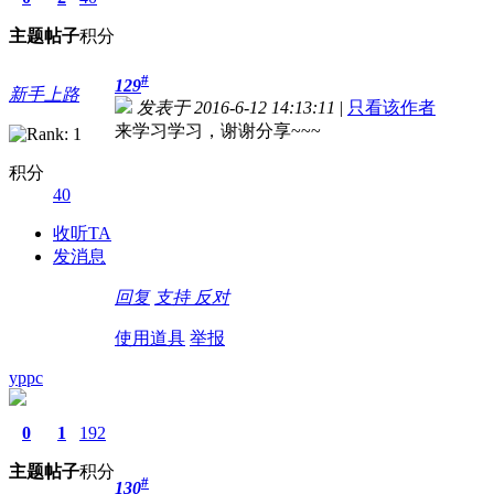
主题
帖子
积分
#
129
新手上路
发表于 2016-6-12 14:13:11
|
只看该作者
来学习学习，谢谢分享~~~
积分
40
收听TA
发消息
回复
支持
反对
使用道具
举报
yppc
0
1
192
主题
帖子
积分
#
130