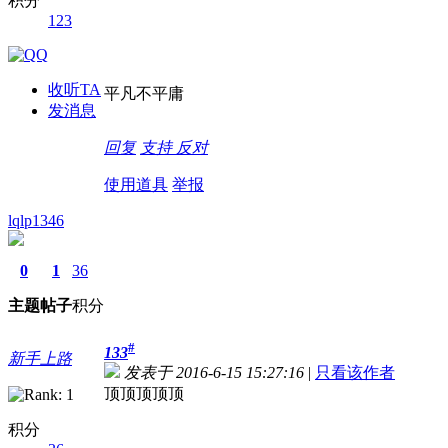
积分
123
收听TA
平凡不平庸
发消息
回复
支持
反对
使用道具
举报
lqlp1346
0
1
36
主题
帖子
积分
#
133
新手上路
发表于 2016-6-15 15:27:16
|
只看该作者
顶顶顶顶顶
积分