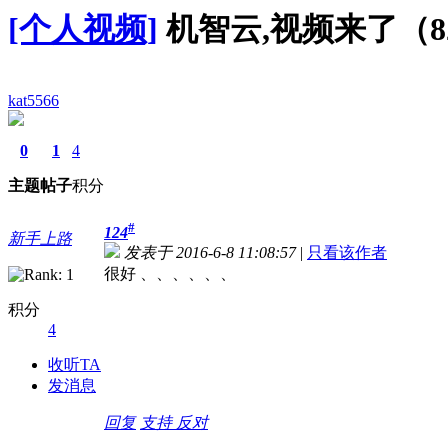
[个人视频]
机智云,视频来了（8
kat5566
0
1
4
主题
帖子
积分
#
124
新手上路
发表于 2016-6-8 11:08:57
|
只看该作者
很好 、、、、、、
积分
4
收听TA
发消息
回复
支持
反对