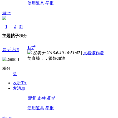
使用道具
举报
游~~
1
2
31
主题
帖子
积分
#
127
新手上路
发表于 2016-6-10 16:51:47
|
只看该作者
简直棒，，很好加油
积分
31
收听TA
发消息
回复
支持
反对
使用道具
举报
vivian