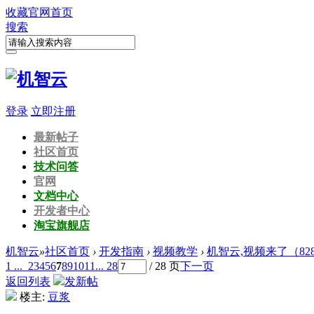
收藏
官网首页
搜索
登录
立即注册
最新帖子
社区首页
技术问答
官网
文档中心
开发者中心
淘宝旗舰店
机智云
»
社区首页
›
开发指南
›
视频教学
›
机智云,视频来了（82
1 ...
2
3
4
5
6
7
8
9
10
11
... 28
/ 28 页
下一页
返回列表
发新帖
楼主:
豆浆