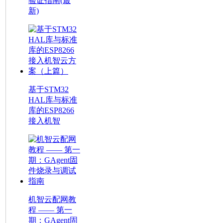
验证指南(最
新)
基于STM32
HAL库与标准
库的ESP8266
接入机智
机智云配网教
程 —— 第一
期：GAgent固