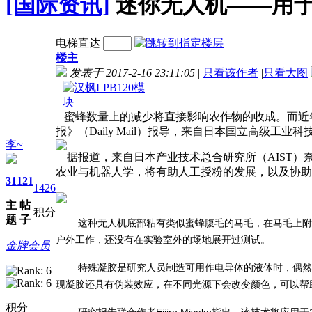
[国际资讯]
迷你无人机——用
电梯直达
楼主
发表于 2017-2-16 23:11:05
|
只看该作者
|
只看大图
蜜蜂数量上的减少将直接影响农作物的收成。而近
报》（Daily Mail）报导，来自日本国立高级
李~
据报道，来自日本产业技术总合研究所（AIST）奈米材料研
农业与机器人学，将有助人工授粉的发展，以及协助
31
121
1426
主
帖
积分
题
子
这种无人机底部粘有类似蜜蜂腹毛的马毛，在马毛上附
户外工作，还没有在实验室外的场地展开过测试。
金牌会员
特殊凝胶是研究人员制造可用作电导体的液体时，偶然
现凝胶还具有伪装效应，在不同光源下会改变颜色，可以帮
积分
研究报告联合作者Eijiro Miyako指出，该技