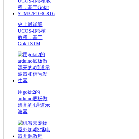
史上最详细
UCOS-II移植
教程，基于
Gokit STM
用gokit2的
arduino底板做
漂亮的4通道示
波器