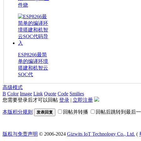
件烧
ESP8266最简
单的编译环境
搭建和机智云
SOC代
高级模式
B
Color
Image
Link
Quote
Code
Smilies
您需要登录后才可以回帖
登录
|
立即注册
本版积分规则
回帖并转播
回帖后跳转到最后一
发表回复
版权与免责声明
© 2006-2024
Gizwits IoT Technology Co., Ltd.
(