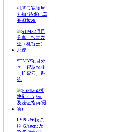
机智云宠物屋
外加4路继电器
开源教程
STM32项目分
享：智慧农业
（机智云）系
统
ESP8266模块
刷 GAgent 及