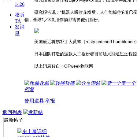
1426
研究报告说：“机器人吸收花粉后，人们能操控它们飞到
收听
物，全球1／3食用作物都需要他们授粉。
TA
发消
息
美国最近将锈补丁大黄蜂（rusty patched bu
日本团队打造的这款人工授粉者目前还只能通过远程控
以上消息转自：OFweek物联网
收藏
转播
淘帖
赞一个
回复
使用道具
举报
返回列表
发新帖
最新帖子