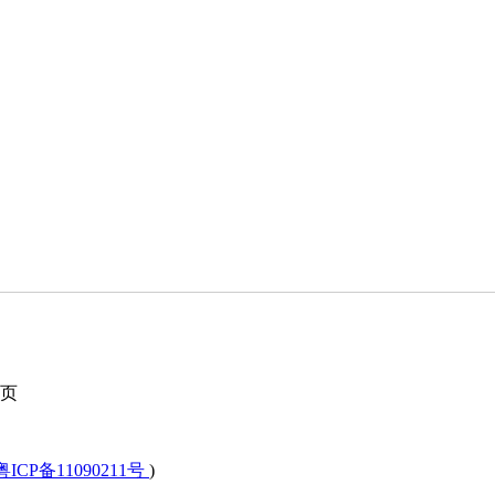
页
粤ICP备11090211号
)