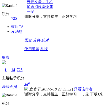
积分
谢谢分享，支持楼主，正好学习
725
收听TA
发消息
回复
支持
反对
使用道具
举报
细流
1
14
725
主题
帖子
积分
#
26
高级会员
发表于 2017-5-10 23:33:32
|
只看该作者
谢谢分享，支持楼主，正好学习 
积分