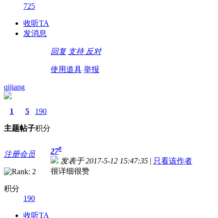
725
收听TA
发消息
回复
支持
反对
使用道具
举报
qijiang
1
5
190
主题
帖子
积分
#
27
注册会员
发表于 2017-5-12 15:47:35
|
只看该作者
很详细很赞
积分
190
收听TA