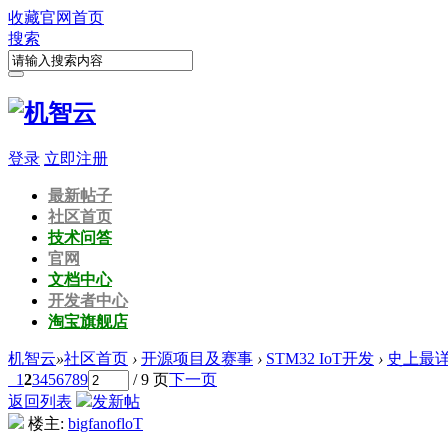
收藏
官网首页
搜索
登录
立即注册
最新帖子
社区首页
技术问答
官网
文档中心
开发者中心
淘宝旗舰店
机智云
»
社区首页
›
开源项目及赛事
›
STM32 IoT开发
›
史上最详细U
1
2
3
4
5
6
7
8
9
/ 9 页
下一页
返回列表
发新帖
楼主:
bigfanofloT