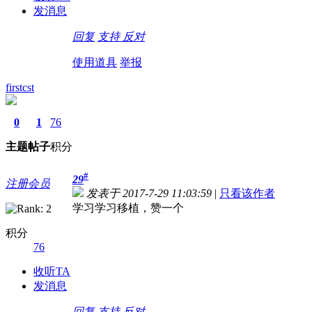
发消息
回复
支持
反对
使用道具
举报
firstcst
0
1
76
主题
帖子
积分
#
29
注册会员
发表于 2017-7-29 11:03:59
|
只看该作者
学习学习移植，赞一个
积分
76
收听TA
发消息
回复
支持
反对