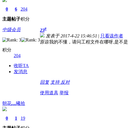
0
6
204
主题
帖子
积分
#
中级会员
23
发表于 2017-4-22 15:46:51
|
只看该作者
原谅我的不懂，请问工程文件在哪呀,是不是
积分
204
收听TA
发消息
回复
支持
反对
使用道具
举报
朝花灬曦拾
0
1
19