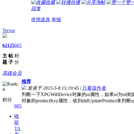
收藏
转播
淘帖
赞
回复
使用道具
举报
Trevor
62
125
665
主
帖
积
题
子
分
高级会员
推荐
发表于 2015-5-8 15:19:45
|
只看该作者
判断一下XPGWifiDevice对象的ui属性，如果ui为nil则如上面
积分
对象的productKey属性，收到didUpdateProduct来
665
收
听
TA