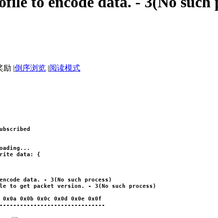
file to encode data. - 3(No such 
|
倒序浏览
|
阅读模式
ubscribed
oading...
rite data: {
encode data. - 3(No such process)
le to get packet version. - 3(No such process)
 0x0a 0x0b 0x0c 0x0d 0x0e 0x0f
-------------------------------