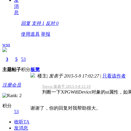
发
消
息
回复
支持
1
反对
0
使用道具
举报
wsq
3
5
53
主题
帖子
积分
板凳
楼主
|
发表于 2015-5-9 17:02:27
|
只看该作者
注册会员
Trevor 发表于 2015-5-8 15:19
判断一下XPGWifiDevice对象的ui属性，如果ui为
积分
谢谢了，你的回复对我帮助很大。
53
收听TA
发消息