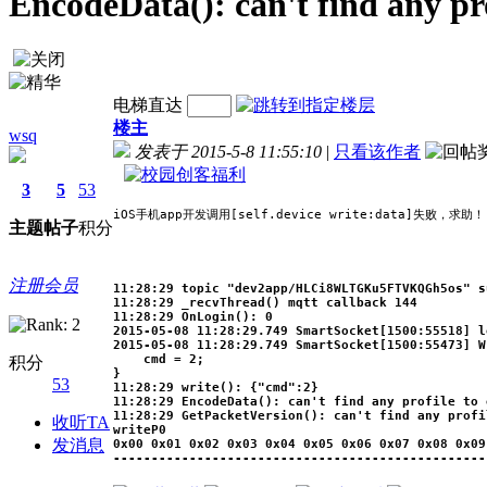
EncodeData(): can't find any pro
电梯直达
楼主
wsq
发表于 2015-5-8 11:55:10
|
只看该作者
3
5
53
iOS手机app开发调用[self.device write:data]失败，求助！
主题
帖子
积分
注册会员
11:28:29 topic "dev2app/HLCi8WLTGKu5FTVKQGh5os" s
11:28:29 _recvThread() mqtt callback 144
11:28:29 OnLogin(): 0
2015-05-08 11:28:29.749 SmartSocket[1500:55518] l
2015-05-08 11:28:29.749 SmartSocket[1500:55473] W
cmd = 2;
积分
}
53
11:28:29 write(): {"cmd":2}
11:28:29 EncodeData(): can't find any profile to 
11:28:29 GetPacketVersion(): can't find any profi
收听TA
writeP0
发消息
0x00 0x01 0x02 0x03 0x04 0x05 0x06 0x07 0x08 0x09
-------------------------------------------------