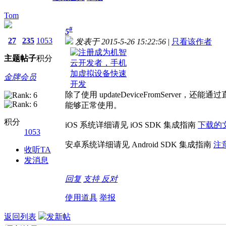
Tom
#
5
27
235
1053
发表于 2015-5-26 15:22:56
|
只看该作者
主题
帖子
积分
金牌会员
除了使用 updateDeviceFromSe
能够正常使用。
积分
iOS 系统详细请见 iOS SDK 集成指南
下载的
1053
安卓系统详细请见 Android SDK 集成指南
注
收听TA
发消息
回复
支持
反对
使用道具
举报
返回列表
发新帖