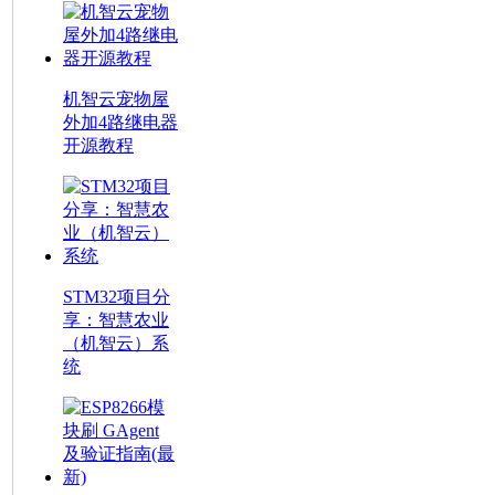
机智云宠物屋
外加4路继电器
开源教程
STM32项目分
享：智慧农业
（机智云）系
统