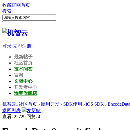
收藏
官网首页
搜索
登录
立即注册
最新帖子
社区首页
技术问答
官网
文档中心
开发者中心
淘宝旗舰店
机智云
»
社区首页
›
应用开发
›
SDK使用
›
iOS SDK
›
EncodeData()
返回列表
发新帖
查看:
22729
|
回复:
4