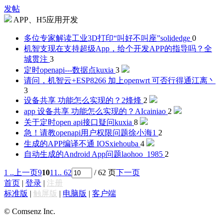
发帖
APP、H5应用开发
多位专家解读工业3D打印“叫好不叫座”
solidedge
0
机智支现在支持超级App，给个开发APP的指导吗？
全
城贯注
3
定时openapi---数据点
kuxia
3
请问，机智云+ESP8266 加上openwrt 可否行得通
江离丶
3
设备共享 功能怎么实现的？
2烽烽
2
app 设备共享 功能怎么实现的？
AIcainiao
2
关于定时open api接口疑问
kuxia
8
急！请教openapi用户权限问题
徐小海1
2
生成的APP编译不通 IOS
xiehouba
4
自动生成的Android App问题
laohoo_1985
2
1 ..
上一页
9
10
11
.. 62
/ 62 页
下一页
首页
|
登录
|
注册
标准版
|
触屏版
|
电脑版
|
客户端
© Comsenz Inc.