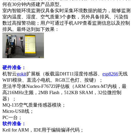
何在30分钟内搭建产品原型。
室内智能环境监测仪具备实时采集环境数据的能力，能够监测
室内温度、湿度、空气质量3个参数，另外具备排风、污染指
数过高报警功能；用户可通过手机APP查看监测信息以及控制
排风。最终达到如下效果：
硬件准备：
机智云
gokit
扩展板（板载温DHT11湿度传感器、
esp8266
无线
WIFI模块、直流小电机、RGB三色灯、按键）；
意法半导体Nucleo-F767ZI评估板（ARM Cortex-M7内核，最
高216MHz主频，2MB Flash，512KB SRAM，32位微控制
器）；
MQ-135空气质量传感器模块；
Micro-USB
线；
PC一台；
软件准备：
Keil for ARM，IDE用于编辑编译代码；