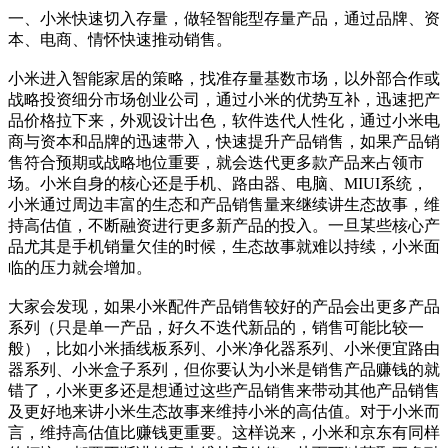
一、小米快速切入存量，做轻智能型存量产品，通过品牌、资
本、电商、情怀快速推动销售。
小米进入智能家居的策略，找准存量基数市场，以外部合作或
战略投资细分市场创业公司，通过小米的优势互补，迅速把产
品价格拉下来，外观设计出色，软件迭代人性化，通过小米电
商与资本和品牌的迅速带入，快速提升产品销售，如果产品销
售符合预期或战略地位重要，就会迭代更多款产品来占领市
场。小米自身的核心还是手机、路由器、电脑、MIUI系统，
小米通过周边丰富的生态和产品销售量来继续讲生态故事，维
持高估值，不断融资进行更多新产品的投入。一旦某些核心产
品尤其是手机销量欠佳的时候，生态故事就难以持续，小米面
临的压力就会增加。
大家会发现，如果小米配件产品销售较好的产品会出更多产品
系列（只是单一产品，好久不迭代新品的，销售可能比较一
般），比如小米插线板系列、小米净化器系列、小米便宜路由
器系列、小米盒子系列，但你要认为小米是销售产品赚钱的就
错了，小米更多还是想通过这些产品销售来带动其他产品销售
及更好地来讲小米生态故事来维持小米的高估值。对于小米而
言，维持高估值比赚钱更重要。这样说来，小米和京东有同样