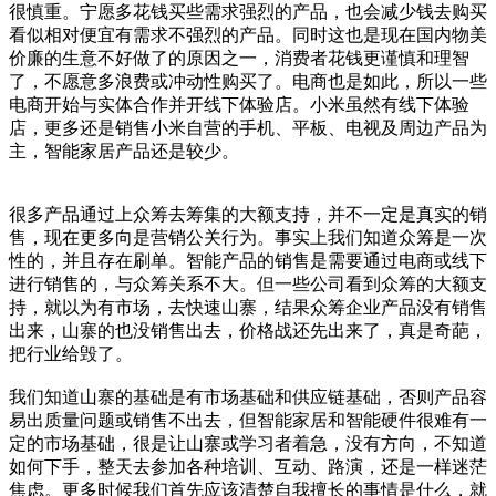
很慎重。宁愿多花钱买些需求强烈的产品，也会减少钱去购买
看似相对便宜有需求不强烈的产品。同时这也是现在国内物美
价廉的生意不好做了的原因之一，消费者花钱更谨慎和理智
了，不愿意多浪费或冲动性购买了。电商也是如此，所以一些
电商开始与实体合作并开线下体验店。小米虽然有线下体验
店，更多还是销售小米自营的手机、平板、电视及周边产品为
主，智能家居产品还是较少。
很多产品通过上众筹去筹集的大额支持，并不一定是真实的销
售，现在更多向是营销公关行为。事实上我们知道众筹是一次
性的，并且存在刷单。智能产品的销售是需要通过电商或线下
进行销售的，与众筹关系不大。但一些公司看到众筹的大额支
持，就以为有市场，去快速山寨，结果众筹企业产品没有销售
出来，山寨的也没销售出去，价格战还先出来了，真是奇葩，
把行业给毁了。
我们知道山寨的基础是有市场基础和供应链基础，否则产品容
易出质量问题或销售不出去，但智能家居和智能硬件很难有一
定的市场基础，很是让山寨或学习者着急，没有方向，不知道
如何下手，整天去参加各种培训、互动、路演，还是一样迷茫
焦虑。更多时候我们首先应该清楚自我擅长的事情是什么，就