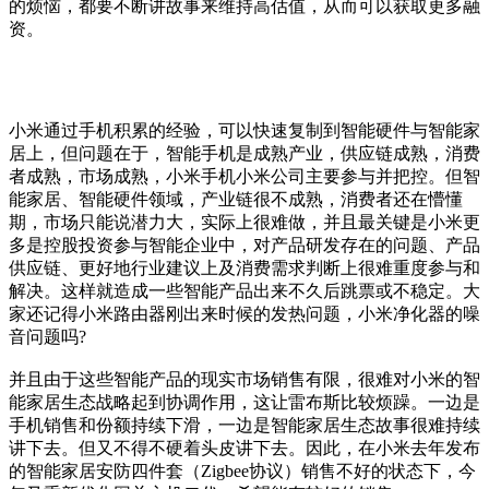
的烦恼，都要不断讲故事来维持高估值，从而可以获取更多融
资。
小米通过手机积累的经验，可以快速复制到智能硬件与智能家
居上，但问题在于，智能手机是成熟产业，供应链成熟，消费
者成熟，市场成熟，小米手机小米公司主要参与并把控。但智
能家居、智能硬件领域，产业链很不成熟，消费者还在懵懂
期，市场只能说潜力大，实际上很难做，并且最关键是小米更
多是控股投资参与智能企业中，对产品研发存在的问题、产品
供应链、更好地行业建议上及消费需求判断上很难重度参与和
解决。这样就造成一些智能产品出来不久后跳票或不稳定。大
家还记得小米路由器刚出来时候的发热问题，小米净化器的噪
音问题吗?
并且由于这些智能产品的现实市场销售有限，很难对小米的智
能家居生态战略起到协调作用，这让雷布斯比较烦躁。一边是
手机销售和份额持续下滑，一边是智能家居生态故事很难持续
讲下去。但又不得不硬着头皮讲下去。因此，在小米去年发布
的智能家居安防四件套（Zigbee协议）销售不好的状态下，今