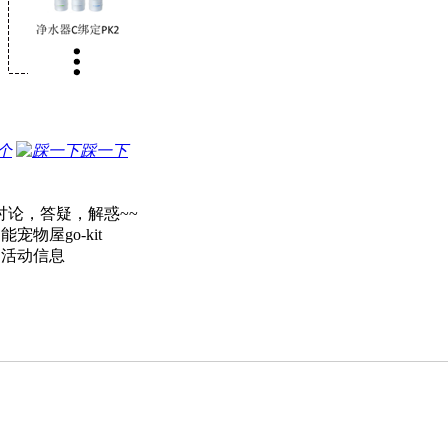
个
踩一下
讨论，答疑，解惑~~
宠物屋go-kit
和活动信息