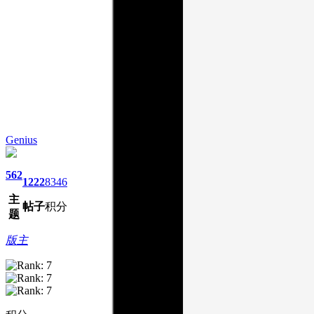
Genius
562
1222
8346
主
帖子
积分
题
版主