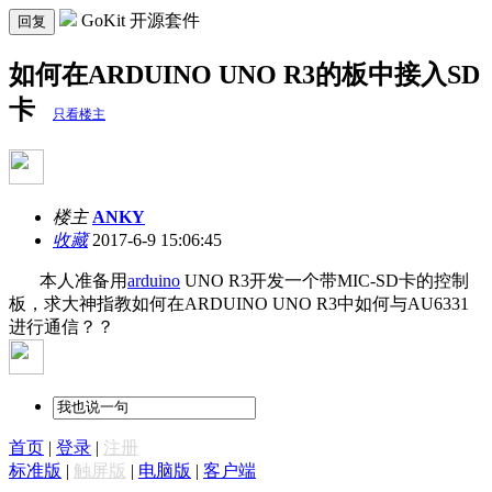
GoKit 开源套件
回复
如何在ARDUINO UNO R3的板中接入SD
卡
只看楼主
楼主
ANKY
收藏
2017-6-9 15:06:45
本人准备用
arduino
UNO R3开发一个带MIC-SD卡的控制
板，求大神指教如何在ARDUINO UNO R3中如何与AU6331
进行通信？？
首页
|
登录
|
注册
标准版
|
触屏版
|
电脑版
|
客户端