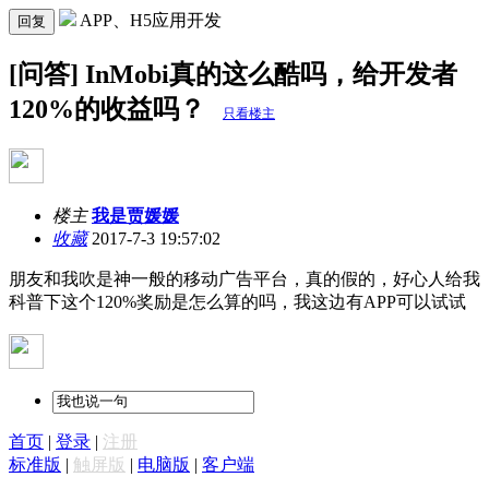
APP、H5应用开发
回复
[问答] InMobi真的这么酷吗，给开发者
120%的收益吗？
只看楼主
楼主
我是贾媛媛
收藏
2017-7-3 19:57:02
朋友和我吹是神一般的移动广告平台，真的假的，好心人给我
科普下这个120%奖励是怎么算的吗，我这边有APP可以试试
首页
|
登录
|
注册
标准版
|
触屏版
|
电脑版
|
客户端