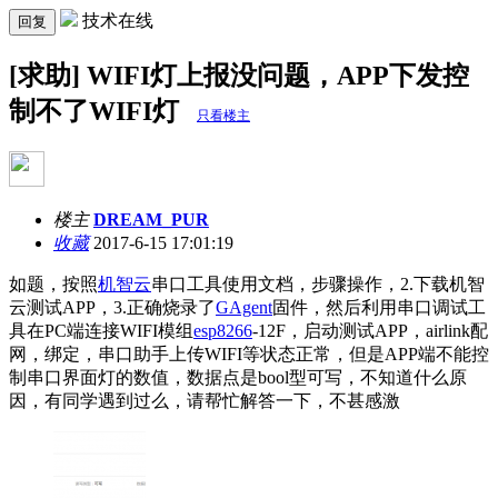
技术在线
回复
[求助] WIFI灯上报没问题，APP下发控
制不了WIFI灯
只看楼主
楼主
DREAM_PUR
收藏
2017-6-15 17:01:19
如题，按照
机智云
串口工具使用文档，步骤操作，2.下载机智
云测试APP，3.正确烧录了
GAgent
固件，然后利用串口调试工
具在PC端连接WIFI模组
esp8266
-12F，启动测试APP，airlink配
网，绑定，串口助手上传WIFI等状态正常，但是APP端不能控
制串口界面灯的数值，数据点是bool型可写，不知道什么原
因，有同学遇到过么，请帮忙解答一下，不甚感激